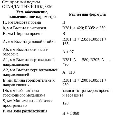
Стандартный подъем
СТАНДАРТНЫЙ ПОДЪЕМ
Усл. обозначение,
Расчетная формула
наименование параметра
H, мм Высота проема
H
h, мм Высота притолоки
R381: ≥ 420; R305: ≥ 350
B, мм Ширина проема
B
R381: H + 235; R305: H +
A, мм Высота угловой стойки
165
Ab, мм Высота оси вала и
A + 97
барабана
A1, мм Высота вертикальной
R381: A — 580; R305: A —
направляющей
490
A2, мм Высота горизонтальной
А - 110
направляющей
E, мм Длина горизонтальных
R381: H + 200; R305: H +
направляющих
250
Db, мм Рабочая зона
зависит от размеров проема
торсионного механизма
и веса щита
S, мм Минимальное боковое
120
пространство
P, мм Зона расположения
Н + 1 060