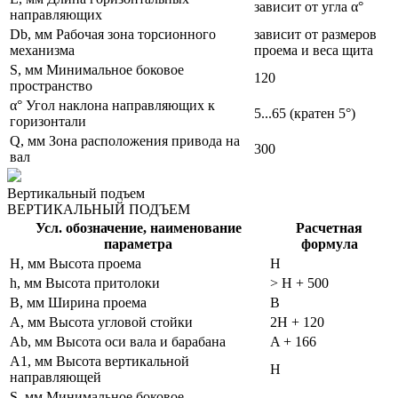
зависит от угла α°
направляющих
Db, мм Рабочая зона торсионного
зависит от размеров
механизма
проема и веса щита
S, мм Минимальное боковое
120
пространство
α° Угол наклона направляющих к
5...65 (кратен 5°)
горизонтали
Q, мм Зона расположения привода на
300
вал
Вертикальный подъем
ВЕРТИКАЛЬНЫЙ ПОДЪЕМ
Усл. обозначение, наименование
Расчетная
параметра
формула
H, мм Высота проема
H
h, мм Высота притолоки
> H + 500
B, мм Ширина проема
B
A, мм Высота угловой стойки
2H + 120
Ab, мм Высота оси вала и барабана
A + 166
A1, мм Высота вертикальной
H
направляющей
S, мм Минимальное боковое