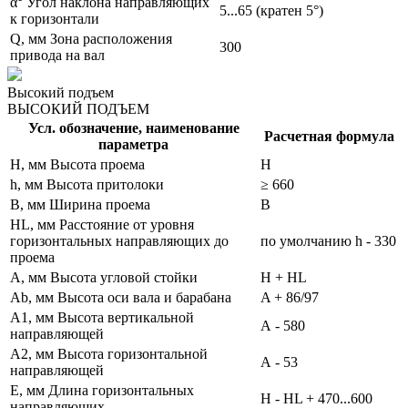
α° Угол наклона направляющих
5...65 (кратен 5°)
к горизонтали
Q, мм Зона расположения
300
привода на вал
Высокий подъем
ВЫСОКИЙ ПОДЪЕМ
Усл. обозначение, наименование
Расчетная формула
параметра
H, мм Высота проема
H
h, мм Высота притолоки
≥ 660
B, мм Ширина проема
B
HL, мм Расстояние от уровня
горизонтальных направляющих до
по умолчанию h - 330
проема
A, мм Высота угловой стойки
H + HL
Ab, мм Высота оси вала и барабана
A + 86/97
A1, мм Высота вертикальной
А - 580
направляющей
A2, мм Высота горизонтальной
А - 53
направляющей
E, мм Длина горизонтальных
H - НL + 470...600
направляющих