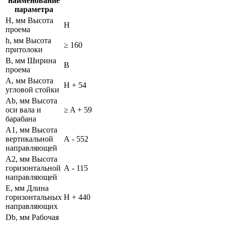
наименование
параметра
H, мм Высота
H
проема
h, мм Высота
≥ 160
притолоки
B, мм Ширина
B
проема
A, мм Высота
H + 54
угловой стойки
Ab, мм Высота
оси вала и
≥ A + 59
барабана
A1, мм Высота
вертикальной
А - 552
направляющей
A2, мм Высота
горизонтальной
А - 115
направляющей
E, мм Длина
горизонтальных
Н + 440
направляющих
Db, мм Рабочая