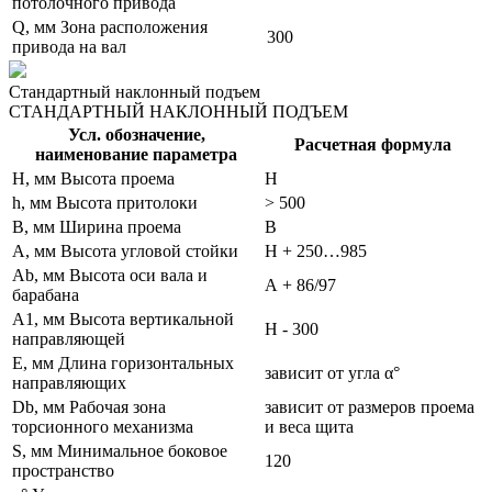
потолочного привода
Q, мм Зона расположения
300
привода на вал
Стандартный наклонный подъем
СТАНДАРТНЫЙ НАКЛОННЫЙ ПОДЪЕМ
Усл. обозначение,
Расчетная формула
наименование параметра
H, мм Высота проема
H
h, мм Высота притолоки
> 500
B, мм Ширина проема
B
A, мм Высота угловой стойки
H + 250…985
Ab, мм Высота оси вала и
А + 86/97
барабана
A1, мм Высота вертикальной
Н - 300
направляющей
E, мм Длина горизонтальных
зависит от угла α°
направляющих
Db, мм Рабочая зона
зависит от размеров проема
торсионного механизма
и веса щита
S, мм Минимальное боковое
120
пространство