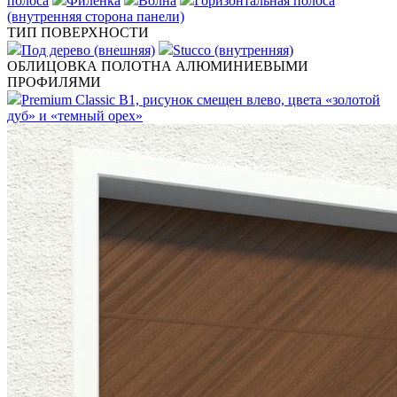
полоса
Филенка
Волна
Горизонтальная полоса
(внутренняя сторона панели)
ТИП ПОВЕРХНОСТИ
Под дерево (внешняя)
Stucco (внутренняя)
ОБЛИЦОВКА ПОЛОТНА АЛЮМИНИЕВЫМИ
ПРОФИЛЯМИ
Premium Classic B1, рисунок смещен влево, цвета «золотой
дуб» и «темный орех»