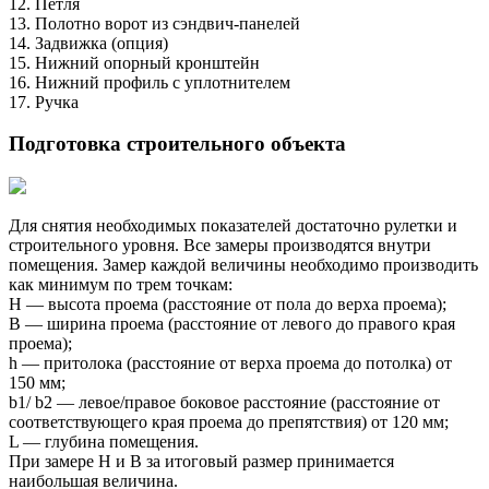
12. Петля

13. Полотно ворот из сэндвич-панелей

14. Задвижка (опция)

15. Нижний опорный кронштейн

16. Нижний профиль с уплотнителем

17. Ручка
Подготовка строительного объекта
Для снятия необходимых показателей достаточно рулетки и 
строительного уровня. Все замеры производятся внутри 
помещения. Замер каждой величины необходимо производить 
как минимум по трем точкам:

H — высота проема (расстояние от пола до верха проема);

B — ширина проема (расстояние от левого до правого края 
проема);

h — притолока (расстояние от верха проема до потолка) от 
150 мм;

b1/ b2 — левое/правое боковое расстояние (расстояние от 
соответствующего края проема до препятствия) от 120 мм;

L — глубина помещения.

При замере Н и В за итоговый размер принимается 
наибольшая величина.
