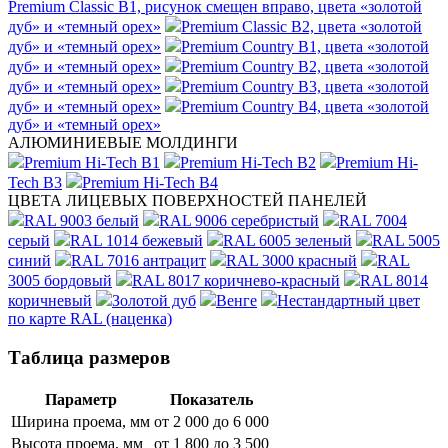
Premium Classic B1, рисунок смещен вправо, цвета «золотой
дуб» и «темный орех»
Premium Classic B2, цвета «золотой
дуб» и «темный орех»
Premium Country B1, цвета «золотой
дуб» и «темный орех»
Premium Country B2, цвета «золотой
дуб» и «темный орех»
Premium Country B3, цвета «золотой
дуб» и «темный орех»
Premium Country B4, цвета «золотой
дуб» и «темный орех»
АЛЮМИНИЕВЫЕ МОЛДИНГИ
Premium Hi-Tech B1
Premium Hi-Tech B2
Premium Hi-
Tech B3
Premium Hi-Tech B4
ЦВЕТА ЛИЦЕВЫХ ПОВЕРХНОСТЕЙ ПАНЕЛЕЙ
RAL 9003 белый
RAL 9006 серебристый
RAL 7004
серый
RAL 1014 бежевый
RAL 6005 зеленый
RAL 5005
синий
RAL 7016 антрацит
RAL 3000 красный
RAL
3005 бордовый
RAL 8017 коричнево-красный
RAL 8014
коричневый
Золотой дуб
Венге
Нестандартный цвет
по карте RAL (наценка)
Таблица размеров
Параметр
Показатель
Ширина проема, мм
от 2 000 до 6 000
Высота проема, мм
от 1 800 до 3 500