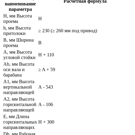
Расчетная формула
наименование
параметра
H, мм Высота
H
проема
h, мм Высота
≥ 230 (≥ 260 мм под привод)
притолоки
B, мм Ширина
B
проема
A, мм Высота
H + 110
угловой стойки
Ab, мм Высота
оси вала и
≥ A + 59
барабана
A1, мм Высота
вертикальной
А - 543
направляющей
A2, мм Высота
горизонтальной
А - 106
направляющей
E, мм Длина
горизонтальных
Н + 300
направляющих
Db, мм Рабочая