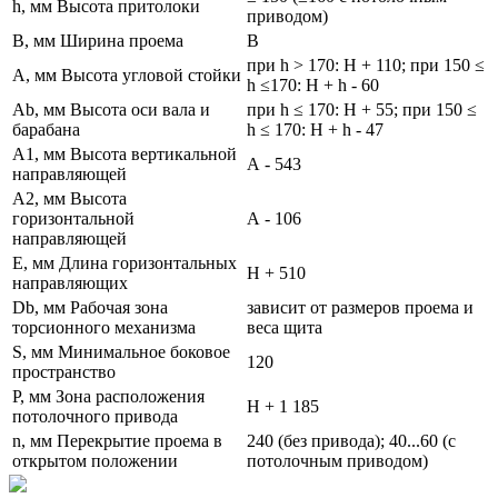
h, мм Высота притолоки
приводом)
B, мм Ширина проема
B
при h > 170: H + 110; при 150 ≤
A, мм Высота угловой стойки
h ≤170: H + h - 60
Ab, мм Высота оси вала и
при h ≤ 170: H + 55; при 150 ≤
барабана
h ≤ 170: H + h - 47
A1, мм Высота вертикальной
А - 543
направляющей
A2, мм Высота
горизонтальной
А - 106
направляющей
E, мм Длина горизонтальных
Н + 510
направляющих
Db, мм Рабочая зона
зависит от размеров проема и
торсионного механизма
веса щита
S, мм Минимальное боковое
120
пространство
P, мм Зона расположения
Н + 1 185
потолочного привода
n, мм Перекрытие проема в
240 (без привода); 40...60 (с
открытом положении
потолочным приводом)