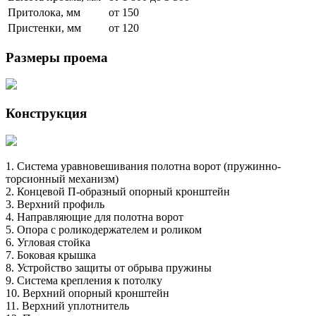
Притолока, мм
от 150
Пристенки, мм
от 120
Размеры проема
Конструкция
1. Система уравновешивания полотна ворот (пружинно-
торсионный механизм)

2. Концевой П-образный опорный кронштейн

3. Верхний профиль

4. Направляющие для полотна ворот

5. Опора с роликодержателем и роликом

6. Угловая стойка

7. Боковая крышка

8. Устройство защиты от обрыва пружины

9. Система крепления к потолку

10. Верхний опорный кронштейн

11. Верхний уплотнитель
