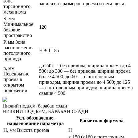
зона
зависит от размеров проема и веса щита
торсионного
механизма
S, мм
Минимальное
120
боковое
пространство
P, мм Зона
расположения
Н + 1 185
потолочного
привода
до 245 — без привода, ширина проема до 4
n, мм
500; до 300 — без привода, ширина проема
Перекрытие
более 4 500; до 60 — с потолочным
проема в
приводом, ширина проема до 4 500; до 125
открытом
— с потолочным приводом, ширина проема
положении
свыше 4 500
Низкий подъем, барабан сзади
НИЗКИЙ ПОДЪЕМ, БАРАБАН СЗАДИ
Усл. обозначение,
Расчетная формула
наименование параметра
H, мм Высота проема
H
≥ 150 (≥160 c потолочным